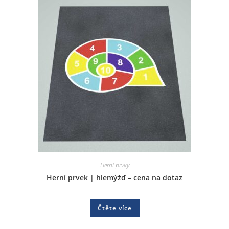
Herní prvky
Herní prvek | hlemýžď – cena na dotaz
Čtěte více