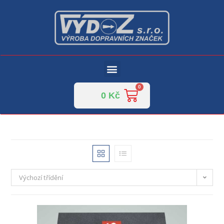
0
Kč
Výchozí třídění