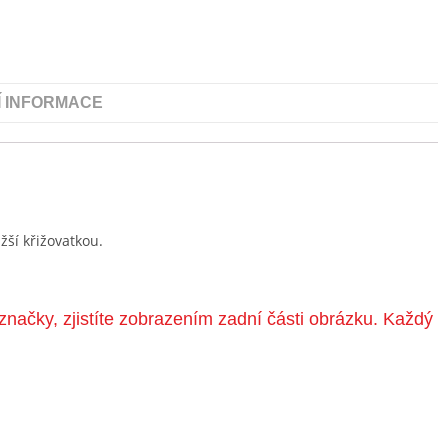
Í INFORMACE
ší křižovatkou.
značky, zjistíte zobrazením zadní části obrázku. Každý