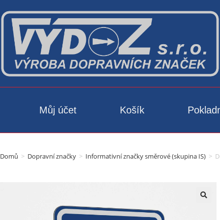
Můj účet
Košík
Poklad
Domů
>
Dopravní značky
>
Informativní značky směrové (skupina IS)
>
D
🔍