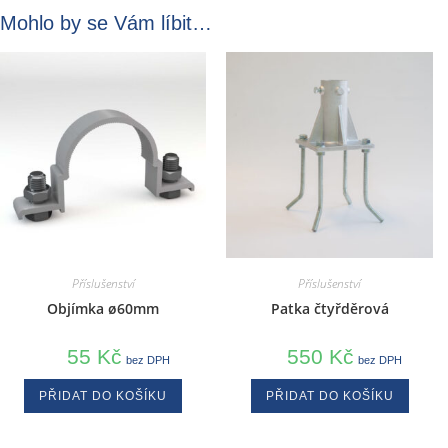
Mohlo by se Vám líbit…
Příslušenství
Příslušenství
Objímka ø60mm
Patka čtyřděrová
55
Kč
550
Kč
bez DPH
bez DPH
PŘIDAT DO KOŠÍKU
PŘIDAT DO KOŠÍKU