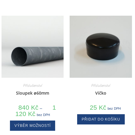
Příslušenství
Příslušenství
Sloupek ø60mm
Víčko
840
Kč
1
25
Kč
–
bez DPH
120
Kč
bez DPH
PŘIDAT DO KOŠÍKU
VÝBĚR MOŽNOSTÍ