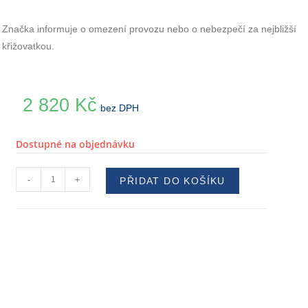
Značka informuje o omezení provozu nebo o nebezpečí za nejbližší
křižovatkou.
2 820
Kč
bez DPH
Dostupné na objednávku
-
+
PŘIDAT DO KOŠÍKU