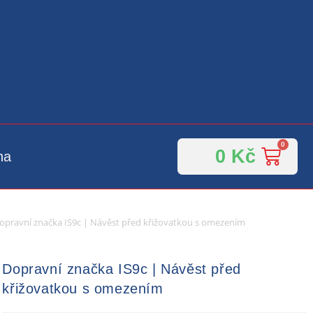
0
Kč
na
opravní značka IS9c | Návěst před křižovatkou s omezením
Dopravní značka IS9c | Návěst před
křižovatkou s omezením