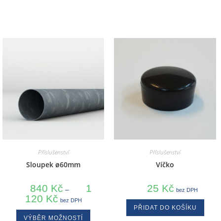
Příslušenství
Příslušenství
Sloupek ø60mm
Víčko
840
Kč
1
25
Kč
–
bez DPH
120
Kč
bez DPH
PŘIDAT DO KOŠÍKU
VÝBĚR MOŽNOSTÍ