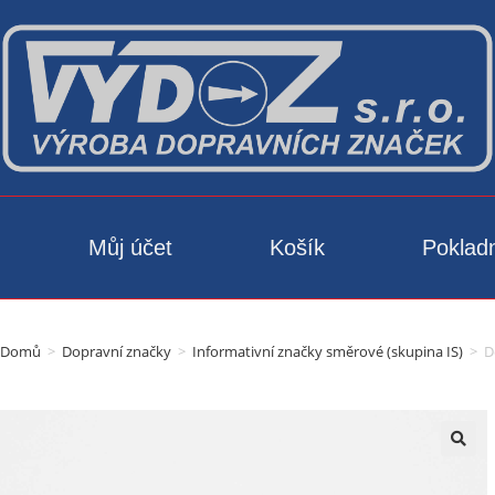
Můj účet
Košík
Poklad
Domů
>
Dopravní značky
>
Informativní značky směrové (skupina IS)
>
D
🔍