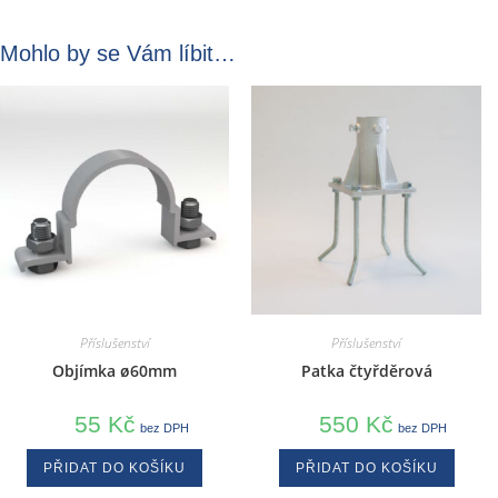
Mohlo by se Vám líbit…
Příslušenství
Příslušenství
Objímka ø60mm
Patka čtyřděrová
55
Kč
550
Kč
bez DPH
bez DPH
PŘIDAT DO KOŠÍKU
PŘIDAT DO KOŠÍKU