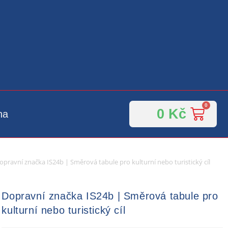
0
Kč
na
opravní značka IS24b | Směrová tabule pro kulturní nebo turistický cíl
Dopravní značka IS24b | Směrová tabule pro
kulturní nebo turistický cíl