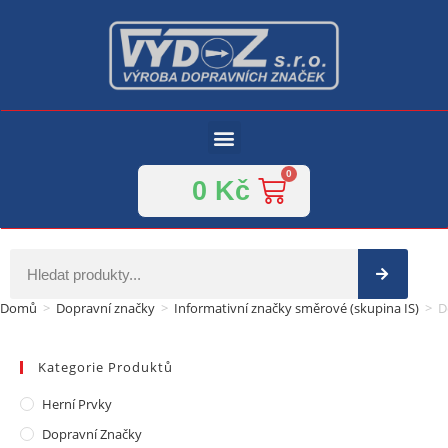
0
Kč
Domů
>
Dopravní značky
>
Informativní značky směrové (skupina IS)
>
D
Kategorie Produktů
Herní Prvky
Dopravní Značky