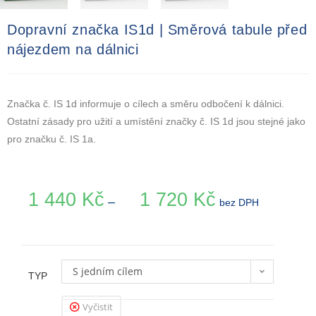
Dopravní značka IS1d | Směrová tabule před
nájezdem na dálnici
Značka č. IS 1d informuje o cílech a směru odbočení k dálnici.
Ostatní zásady pro užití a umístění značky č. IS 1d jsou stejné jako
pro značku č. IS 1a.
1 440
Kč
1 720
Kč
–
bez DPH
S jedním cílem
TYP
Vyčistit