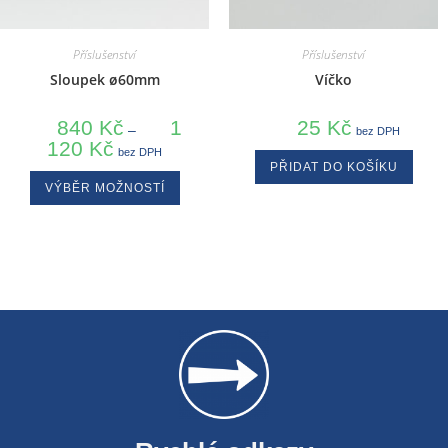
Příslušenství
Příslušenství
Sloupek ø60mm
Víčko
840
Kč
1
25
Kč
–
bez DPH
120
Kč
bez DPH
PŘIDAT DO KOŠÍKU
VÝBĚR MOŽNOSTÍ