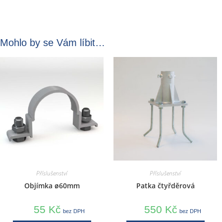
Mohlo by se Vám líbit…
Příslušenství
Příslušenství
Objímka ø60mm
Patka čtyřděrová
55
Kč
550
Kč
bez DPH
bez DPH