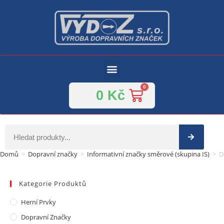
0
Kč
Domů
>
Dopravní značky
>
Informativní značky směrové (skupina IS)
>
D
Kategorie Produktů
Herní Prvky
Dopravní Značky