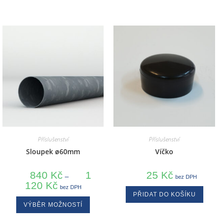
Příslušenství
Příslušenství
Sloupek ø60mm
Víčko
840
Kč
1
25
Kč
–
bez DPH
120
Kč
bez DPH
PŘIDAT DO KOŠÍKU
VÝBĚR MOŽNOSTÍ