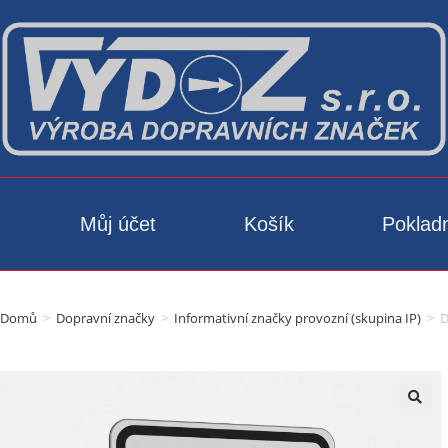
Můj účet
Košík
Poklad
Domů
>
Dopravní značky
>
Informativní značky provozní (skupina IP)
>
D
🔍