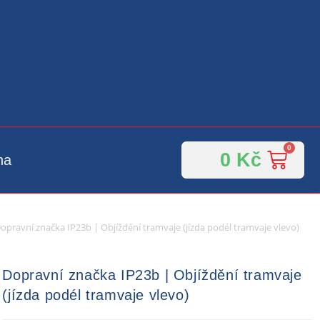
0
Kč
na
opravní značka IP23b | Objíždění tramvaje (jízda podél tramvaje vlevo)
Dopravní značka IP23b | Objíždění tramvaje
(jízda podél tramvaje vlevo)