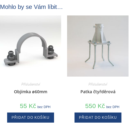
Mohlo by se Vám líbit…
Příslušenství
Příslušenství
Objímka ø60mm
Patka čtyřděrová
55
Kč
550
Kč
bez DPH
bez DPH
PŘIDAT DO KOŠÍKU
PŘIDAT DO KOŠÍKU