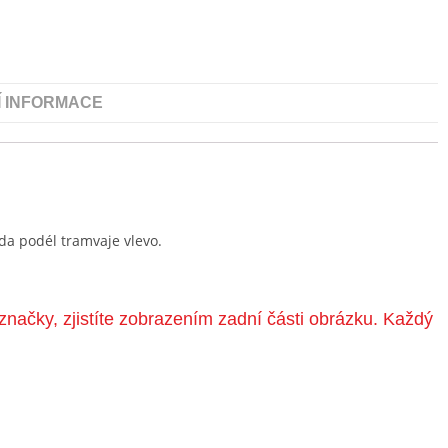
Í INFORMACE
da podél tramvaje vlevo.
značky, zjistíte zobrazením zadní části obrázku. Každý