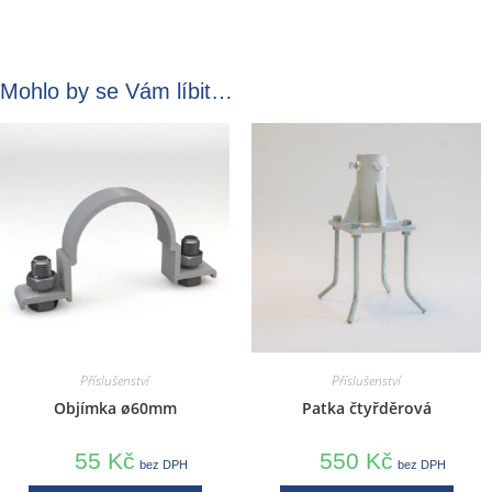
Mohlo by se Vám líbit…
Příslušenství
Příslušenství
Objímka ø60mm
Patka čtyřděrová
55
Kč
550
Kč
bez DPH
bez DPH