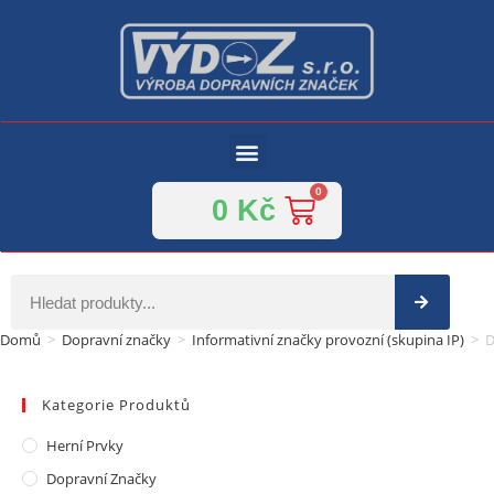
0
Kč
Domů
>
Dopravní značky
>
Informativní značky provozní (skupina IP)
>
D
Kategorie Produktů
Herní Prvky
Dopravní Značky