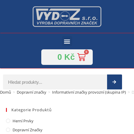
0
Kč
Domů
>
Dopravní značky
>
Informativní značky provozní (skupina IP)
>
D
Kategorie Produktů
Herní Prvky
Dopravní Značky