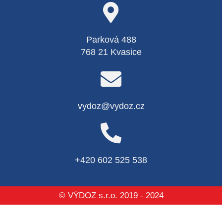
Parková 488
768 21 Kvasice
vydoz@vydoz.cz
+420 602 525 538
© VÝDOZ s.r.o. 2019 - 2024