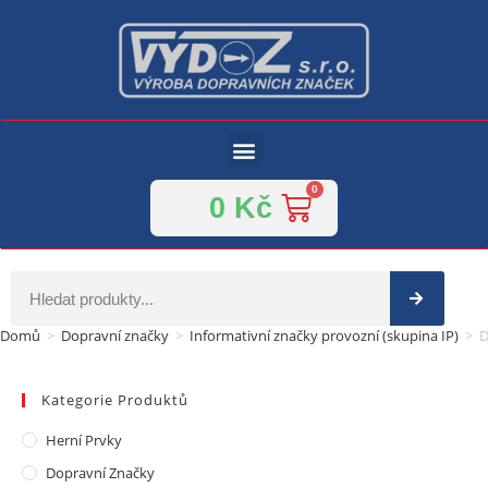
0
Kč
Domů
>
Dopravní značky
>
Informativní značky provozní (skupina IP)
>
D
Kategorie Produktů
Herní Prvky
Dopravní Značky