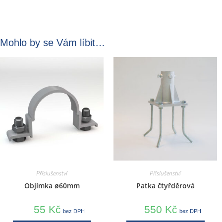
Mohlo by se Vám líbit…
Příslušenství
Příslušenství
Objímka ø60mm
Patka čtyřděrová
55
Kč
550
Kč
bez DPH
bez DPH