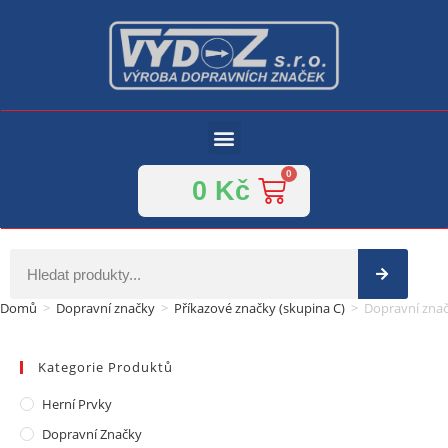
0
Kč
Domů
>
Dopravní značky
>
Příkazové značky (skupina C)
>
Dopravní znač
Kategorie Produktů
Herní Prvky
Dopravní Značky