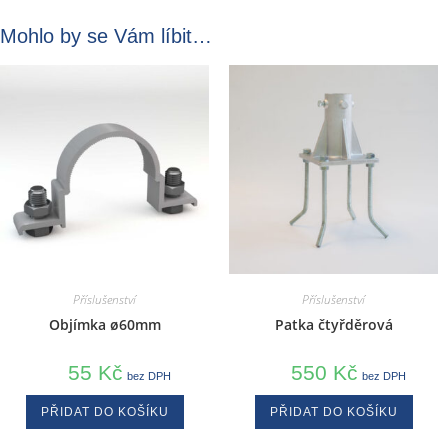
Mohlo by se Vám líbit…
Příslušenství
Příslušenství
Objímka ø60mm
Patka čtyřděrová
55
Kč
550
Kč
bez DPH
bez DPH
PŘIDAT DO KOŠÍKU
PŘIDAT DO KOŠÍKU