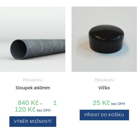
Příslušenství
Příslušenství
Sloupek ø60mm
Víčko
840
Kč
1
25
Kč
–
bez DPH
120
Kč
bez DPH
PŘIDAT DO KOŠÍKU
VÝBĚR MOŽNOSTÍ