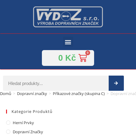
0
Kč
Domů
>
Dopravní značky
>
Příkazové značky (skupina C)
>
Dopravní značk
Kategorie Produktů
Herní Prvky
Dopravní Značky