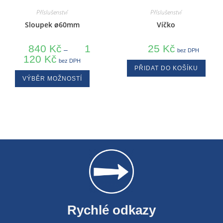
Příslušenství
Příslušenství
Sloupek ø60mm
Víčko
840
Kč
1
25
Kč
–
bez DPH
120
Kč
bez DPH
PŘIDAT DO KOŠÍKU
VÝBĚR MOŽNOSTÍ
Rychlé odkazy