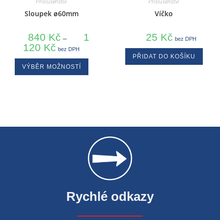
Příslušenství
Příslušenství
Sloupek ø60mm
Víčko
840
Kč
1
25
Kč
–
bez DPH
120
Kč
bez DPH
PŘIDAT DO KOŠÍKU
VÝBĚR MOŽNOSTÍ
Rychlé odkazy