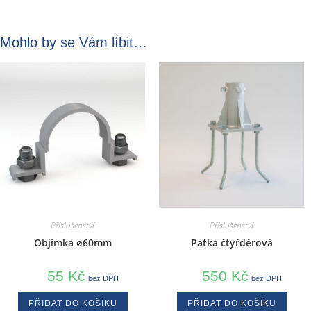
Mohlo by se Vám líbit…
Příslušenství
Příslušenství
Objímka ø60mm
Patka čtyřděrová
55
Kč
550
Kč
bez DPH
bez DPH
PŘIDAT DO KOŠÍKU
PŘIDAT DO KOŠÍKU