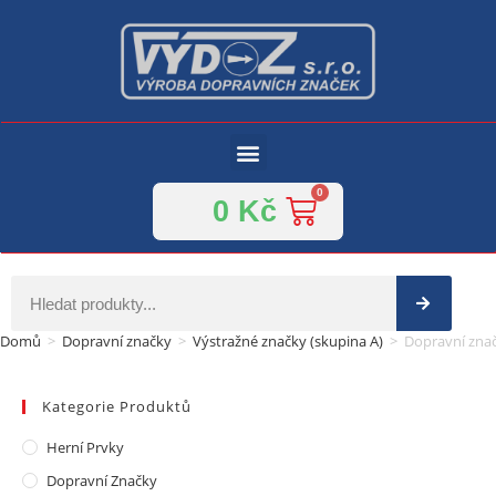
0
Kč
Domů
>
Dopravní značky
>
Výstražné značky (skupina A)
>
Dopravní znač
Kategorie Produktů
Herní Prvky
Dopravní Značky