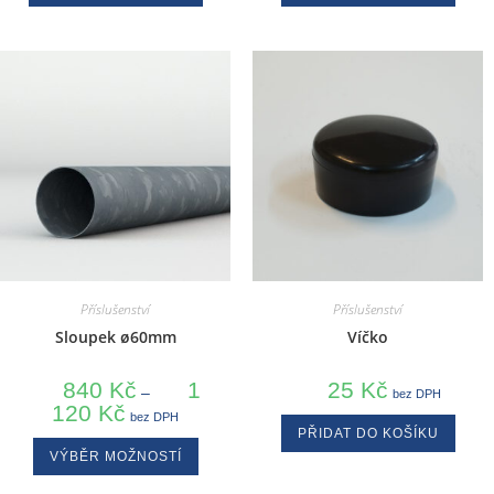
Příslušenství
Příslušenství
Sloupek ø60mm
Víčko
840
Kč
1
25
Kč
–
bez DPH
120
Kč
bez DPH
PŘIDAT DO KOŠÍKU
VÝBĚR MOŽNOSTÍ