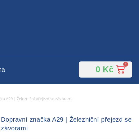
0
Kč
na
ka A29 | Železniční přejezd se závorami
Dopravní značka A29 | Železniční přejezd se
závorami