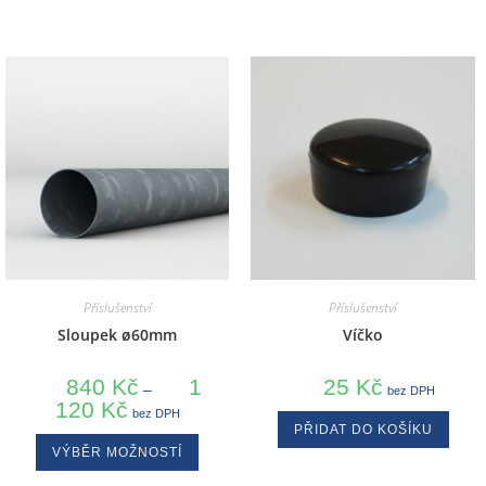
Příslušenství
Příslušenství
Sloupek ø60mm
Víčko
840
Kč
1
25
Kč
–
bez DPH
120
Kč
bez DPH
PŘIDAT DO KOŠÍKU
VÝBĚR MOŽNOSTÍ