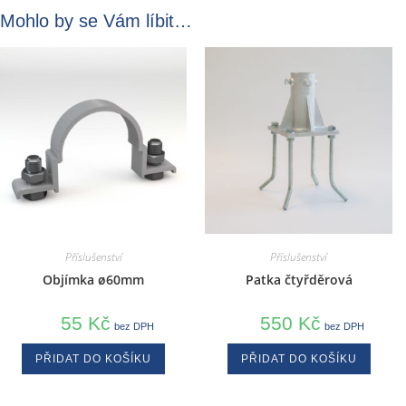
Mohlo by se Vám líbit…
Příslušenství
Příslušenství
Objímka ø60mm
Patka čtyřděrová
55
Kč
550
Kč
bez DPH
bez DPH
PŘIDAT DO KOŠÍKU
PŘIDAT DO KOŠÍKU