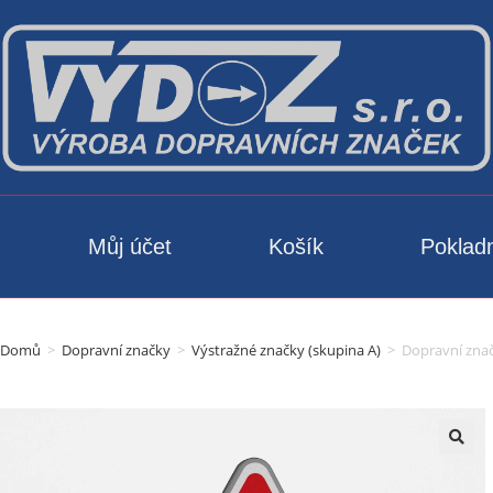
Můj účet
Košík
Poklad
Domů
>
Dopravní značky
>
Výstražné značky (skupina A)
>
Dopravní znač
🔍