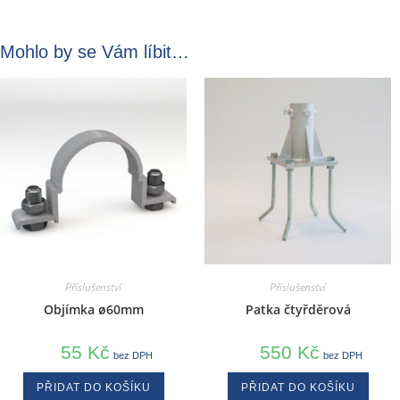
Mohlo by se Vám líbit…
Příslušenství
Příslušenství
Objímka ø60mm
Patka čtyřděrová
55
Kč
550
Kč
bez DPH
bez DPH
PŘIDAT DO KOŠÍKU
PŘIDAT DO KOŠÍKU