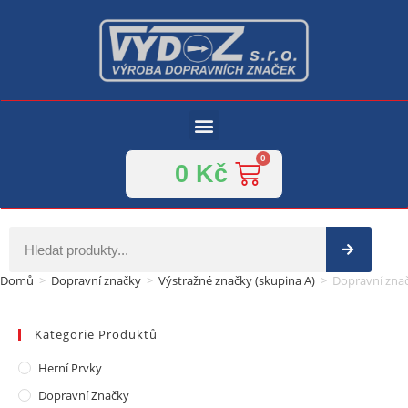
0
Kč
Domů
>
Dopravní značky
>
Výstražné značky (skupina A)
>
Dopravní znač
Kategorie Produktů
Herní Prvky
Dopravní Značky