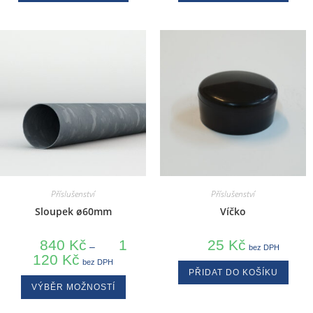
Příslušenství
Příslušenství
Sloupek ø60mm
Víčko
840
Kč
1
25
Kč
–
bez DPH
120
Kč
bez DPH
PŘIDAT DO KOŠÍKU
VÝBĚR MOŽNOSTÍ