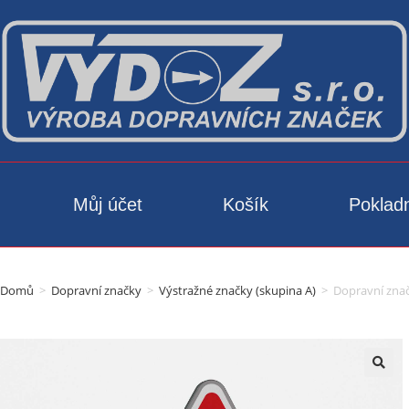
Můj účet
Košík
Poklad
Domů
>
Dopravní značky
>
Výstražné značky (skupina A)
>
Dopravní znač
🔍