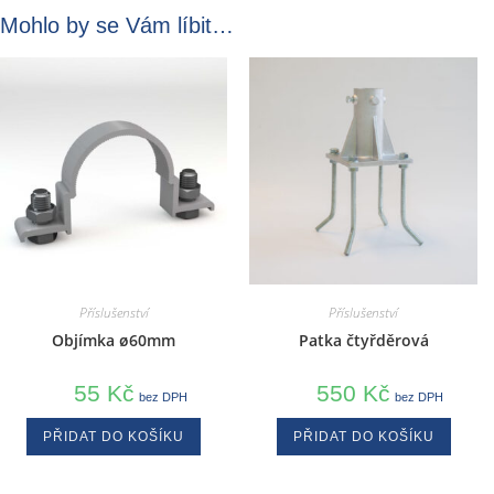
Mohlo by se Vám líbit…
Příslušenství
Příslušenství
Objímka ø60mm
Patka čtyřděrová
55
Kč
550
Kč
bez DPH
bez DPH
PŘIDAT DO KOŠÍKU
PŘIDAT DO KOŠÍKU