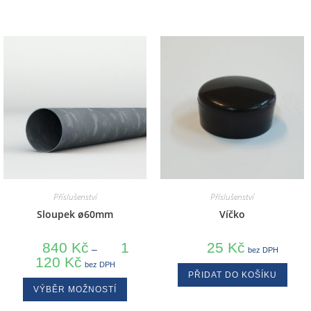
Příslušenství
Příslušenství
Sloupek ø60mm
Víčko
840
Kč
1
25
Kč
–
bez DPH
120
Kč
bez DPH
PŘIDAT DO KOŠÍKU
VÝBĚR MOŽNOSTÍ