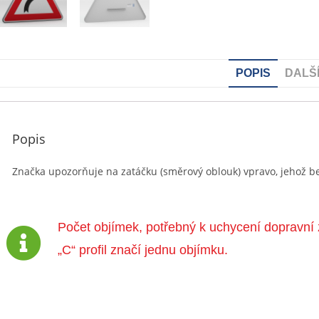
POPIS
DALŠ
Popis
Značka upozorňuje na zatáčku (směrový oblouk) vpravo, jehož bez
Počet objímek, potřebný k uchycení dopravní 
„C“ profil značí jednu objímku.