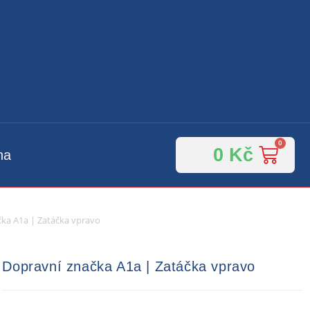
0
Kč
na
ka A1a | Zatáčka vpravo
Dopravní značka A1a | Zatáčka vpravo