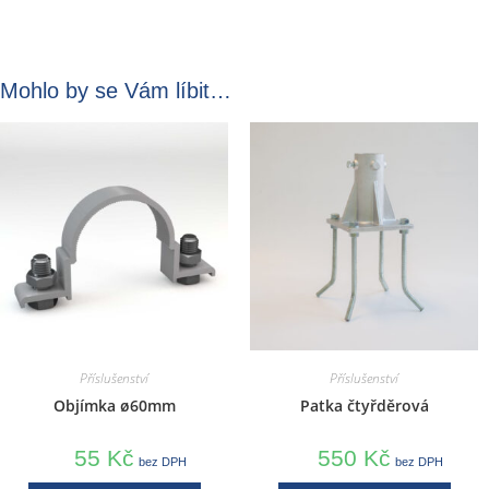
Mohlo by se Vám líbit…
Příslušenství
Příslušenství
Objímka ø60mm
Patka čtyřděrová
55
Kč
550
Kč
bez DPH
bez DPH