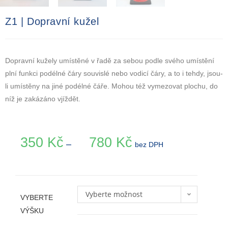
Z1 | Dopravní kužel
Dopravní kužely umístěné v řadě za sebou podle svého umístění
plní funkci podélné čáry souvislé nebo vodicí čáry, a to i tehdy, jsou-
li umístěny na jiné podélné čáře. Mohou též vymezovat plochu, do
níž je zakázáno vjíždět.
350
Kč
780
Kč
–
bez DPH
Vyberte možnost
VYBERTE
VÝŠKU