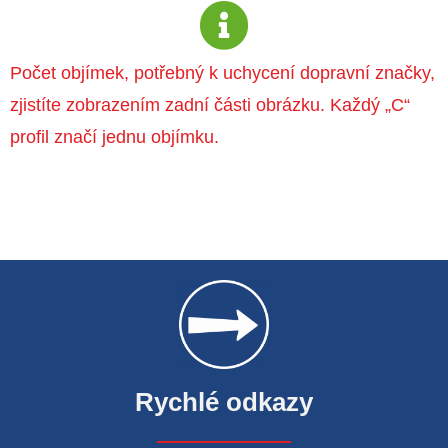
Počet objímek, potřebný k uchycení dopravní značky,
zjistíte zobrazením zadní části obrázku. Každý „C“
profil značí jednu objímku.
Rychlé odkazy