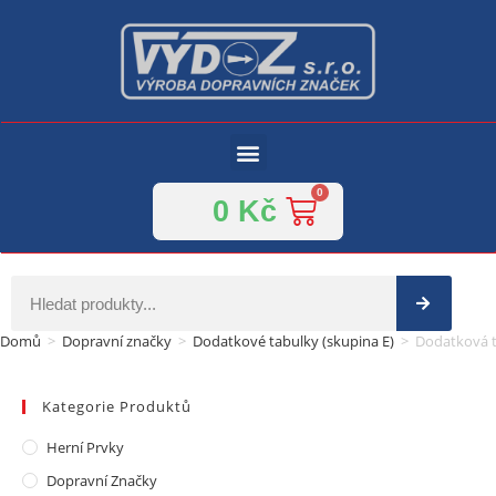
0
Kč
Domů
>
Dopravní značky
>
Dodatkové tabulky (skupina E)
>
Dodatková t
Kategorie Produktů
Herní Prvky
Dopravní Značky