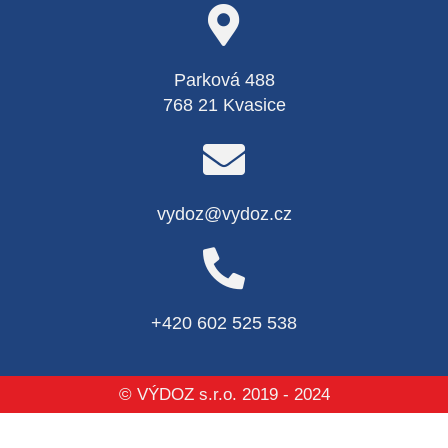
Parková 488
768 21 Kvasice
vydoz@vydoz.cz
+420 602 525 538
© VÝDOZ s.r.o. 2019 - 2024