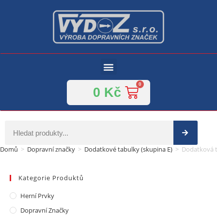
0
Kč
Domů
>
Dopravní značky
>
Dodatkové tabulky (skupina E)
>
Dodatková t
Kategorie Produktů
Herní Prvky
Dopravní Značky