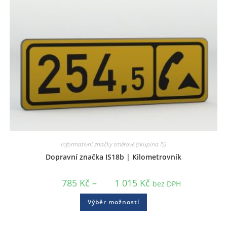
Informativní značky směrové (skupina IS)
Dopravní značka IS18b | Kilometrovník
785
Kč
–
1 015
Kč
bez DPH
Výběr možností