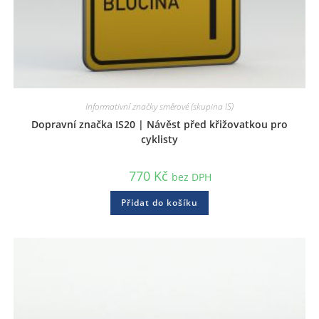
Informativní značky směrové (skupina IS)
Dopravní značka IS20 | Návěst před křižovatkou pro
cyklisty
770
Kč
bez DPH
Přidat do košíku