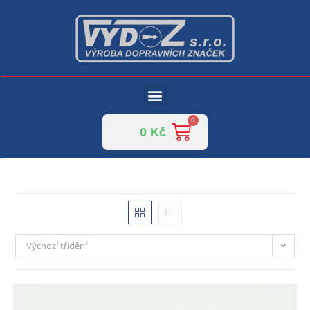
0
Kč
Výchozí třídění