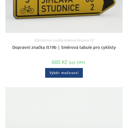
Informativní značky směrové (skupina IS)
Dopravní značka IS19b | Směrová tabule pro cyklisty
600
Kč
bez DPH
Výběr možností