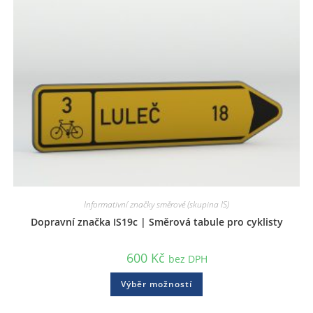
Informativní značky směrové (skupina IS)
Dopravní značka IS19c | Směrová tabule pro cyklisty
600
Kč
bez DPH
Výběr možností