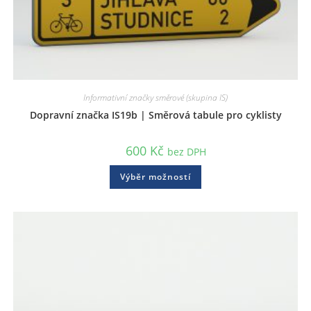
Informativní značky směrové (skupina IS)
Dopravní značka IS19b | Směrová tabule pro cyklisty
600
Kč
bez DPH
Výběr možností