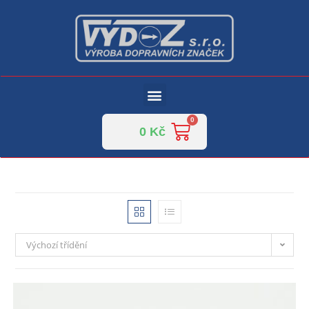
0
Kč
Výchozí třídění