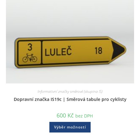
Informativní značky směrové (skupina IS)
Dopravní značka IS19c | Směrová tabule pro cyklisty
600
Kč
bez DPH
Výběr možností