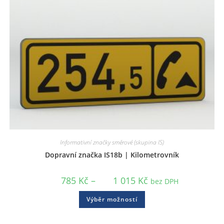
Informativní značky směrové (skupina IS)
Dopravní značka IS18b | Kilometrovník
785
Kč
–
1 015
Kč
bez DPH
Výběr možností