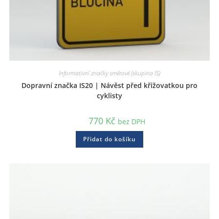
Informativní značky směrové (skupina IS)
Dopravní značka IS20 | Návěst před křižovatkou pro
cyklisty
770
Kč
bez DPH
Přidat do košíku